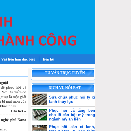
Vật liệu hàn đặc biệt
liên hệ
TƯ VẤN TRỰC TUYẾN
nguội
 để phục hồi và
DỊCH VỤ NỔI BẬT
. Với ưu điểm có
c sự là một giải
Sửa chữa phục hồi ty xi
nh bị mài mòn của
lanh thủy lực
 khác nhau.
Phục hồi và tăng bền
Chi tiết »
cho lô cán bột mỳ trong
ngành mỳ ăn liền
g nghệ phủ Nano
Phục hồi cần xi lanh,
CaTec