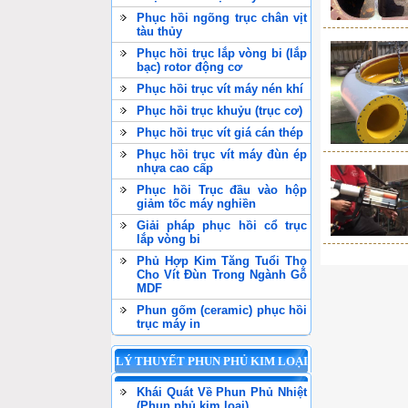
Phục hồi ngõng trục chân vịt
tàu thủy
Phục hồi trục lắp vòng bi (lắp
bạc) rotor động cơ
Phục hồi trục vít máy nén khí
Phục hồi trục khuỷu (trục cơ)
Phục hồi trục vít giá cán thép
Phục hồi trục vít máy đùn ép
nhựa cao cấp
Phục hồi Trục đầu vào hộp
giảm tốc máy nghiền
Giải pháp phục hồi cổ trục
lắp vòng bi
Phủ Hợp Kim Tăng Tuổi Thọ
Cho Vít Đùn Trong Ngành Gỗ
MDF
Phun gốm (ceramic) phục hồi
trục máy in
LÝ THUYẾT PHUN PHỦ KIM LOẠI
Khái Quát Về Phun Phủ Nhiệt
(Phun phủ kim loại)