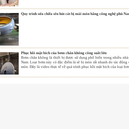
Quy trình sửa chữa sên hút cát bị mài mòn bằng công nghệ phủ N
Phục hồi mặt bích của bơm chân không công suất lớn
Bơm chân không là thiết bị được sử dụng phổ biến trong nhiều nhà 
Nam. Loại bơm này có đặc điểm là sẽ bị mòn rất nhanh do tác động 
mòn. Đây là video thực tế về quá trình phục hồi mặt bích của loại bơ