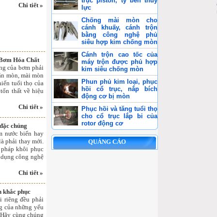
trục piston, ty ben thủy
Chi tiết »
lực
Chống mài mòn cho
cánh khuấy, cánh trộn
bằng công nghệ phủ
siêu hợp kim chống mòn
Cánh trộn cao tốc của
 Bơm Hóa Chất
máy trộn được phủ hợp
ong của bơm phải
kim siêu chống mòn
 ăn mòn, mài mòn
Phun phủ kim loại, phục
hiến tuổi thọ của
hồi cổ trục, nắp bích
tổn thất về hiệu
động cơ bị mòn
Chi tiết »
Phục hồi và tăng tuổi thọ
cho cổ trục lắp bi của
rotor động cơ
 đặc chủng
m nước biển hay
là phải thay mới.
QUẢNG CÁO
i pháp khôi phục
ử dụng công nghệ
Chi tiết »
h khắc phục
i riêng đều phải
ng của những yếu
n. Hãy cùng chúng