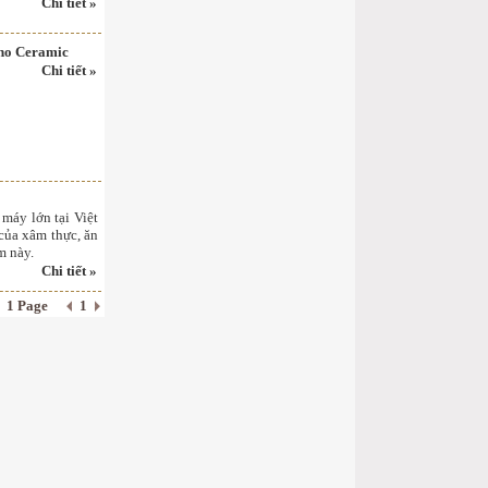
Chi tiết »
ano Ceramic
Chi tiết »
máy lớn tại Việt
của xâm thực, ăn
m này.
Chi tiết »
1 Page
1