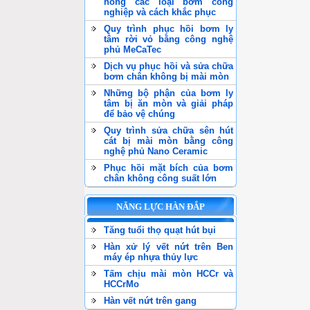
hỏng các loại bơm công
nghiệp và cách khắc phục
Quy trình phục hồi bơm ly
tâm rời vỏ bằng công nghệ
phủ MeCaTec
Dịch vụ phục hồi và sửa chữa
bơm chân không bị mài mòn
Những bộ phận của bơm ly
tâm bị ăn mòn và giải pháp
để bảo vệ chúng
Quy trình sửa chữa sên hút
cát bị mài mòn bằng công
nghệ phủ Nano Ceramic
Phục hồi mặt bích của bơm
chân không công suất lớn
NĂNG LỰC HÀN ĐẮP
Tăng tuổi thọ quạt hút bụi
Hàn xử lý vết nứt trên Ben
máy ép nhựa thủy lực
Tấm chịu mài mòn HCCr và
HCCrMo
Hàn vết nứt trên gang