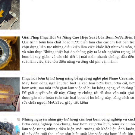
Giải Pháp Phục Hồi Và Nâng Cao Hiệu Suất Của Bơm Nước Biển,
Quá trình bơm hóa chất hoặc nước biển làm cho các chi tiết bên tr
chịu đựng liên tục những điều kiện làm việc khốc liệt như xói mòn,
và xâm thực Những thiệt hại do chúng gây ra là rất nghiêm trọng, k
bơm bị suy giảm và các chi tiết bị mài mòn nhanh chóng, dẫn đến 
suất làm việc, tiêu tốn điện năng và tổng chi phí vận hành.
Phục hồi bơm bị hư hỏng nặng bằng công nghệ phủ Nano Ceramic
Máy bơm công nghiệp, đặc biệt là các loại bơm bùn, bơm cát, bơ
bơm axit, sau một thời gian làm việc sẽ bị hư hỏng nặng, và thường 
Để giải quyết vấn đề này, Công ty chúng tôi đã đưa vào một giả
được gần như hoàn toàn các loại bơm bị hư hỏng này, bằng cách s
sửa chữa nguội MeCaTec, giúp tiết kiêm
Những nguyên nhân gây hư hỏng các loại bơm công nghiệp và các
Bơm công nghiệp nói chung, hay bơm cát,bơm bùn, bơm axit... nó
làm việc trong những điều kiện, môi trường rất khốc liệt. Ảnh hưở
tố này đến tuổi thọ, cũng như hiệu suất làm việc của bơm là rất lớ