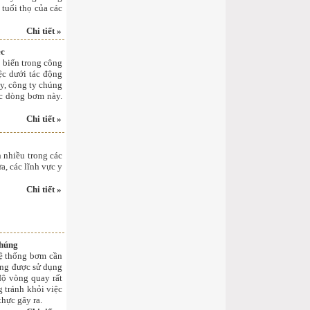
 tuổi thọ của các
Chi tiết »
ec
 biến trong công
ệc dưới tác động
y, công ty chúng
ác dòng bơm này.
Chi tiết »
 nhiều trong các
a, các lĩnh vực y
Chi tiết »
chúng
hệ thống bơm cần
ường được sử dụng
độ vòng quay rất
 tránh khỏi việc
thực gây ra.