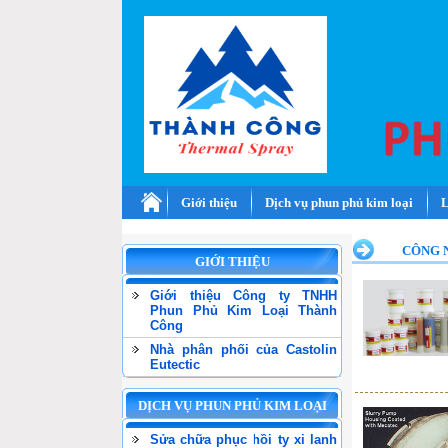
Giới thiệu
Dịch vụ phun phủ kim loại
L
CÔNG 
GIỚI THIỆU
Giới thiệu Công ty TNHH
Phun Phủ Kim Loại Thành
Công
Nhà phân phối của Castolin
Eutectic
DỊCH VỤ PHUN PHỦ KIM LOẠI
Sửa chữa phục hồi ty xi lanh