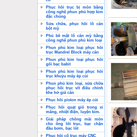
Phục hồi trục bị mòn bằng
công nghệ phun phủ hợp kim
đặc chủng
Sửa chữa, phục hồi lô cán
bột mỳ
Phủ bề mặt lô cán mỳ bằng
công nghệ phun phủ kim loại
Phun phủ kim loại phục hồi
trục Mandrel Block máy cán
Phun phủ kim loại phục hồi
gối bạc babit
Phun phủ kim loại phục hồi
trục khuỷu máy ép củi
Phun phủ kim loại, sửa chữa
phục hồi trục vít điều chỉnh
khe hở giá cán
Phục hồi piston máy ép củi
Phục hồi quạt gió trong xi
măng, nhiệt điện, luyện kim.
Giải pháp chống mài mòn
cho ống lót trục, bạc chặn
đầu bơm, bạc lót
Phục hồi cổ trục máy CNC