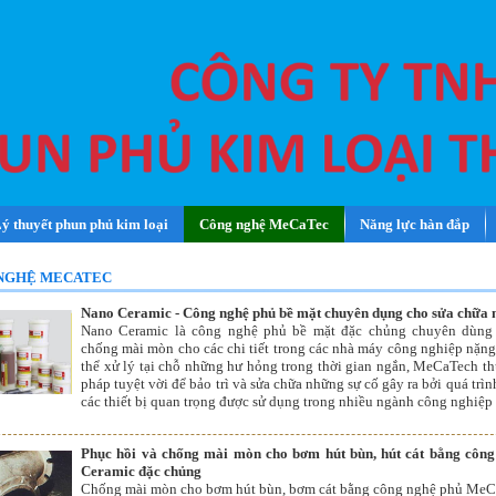
ý thuyết phun phủ kim loại
Công nghệ MeCaTec
Năng lực hàn đắp
NGHỆ MECATEC
Nano Ceramic - Công nghệ phủ bề mặt chuyên dụng cho sửa chữa 
Nano Ceramic là công nghệ phủ bề mặt đặc chủng chuyên dùng
chống mài mòn cho các chi tiết trong các nhà máy công nghiệp nặng
thể xử lý tại chỗ những hư hỏng trong thời gian ngắn, MeCaTech thự
pháp tuyệt vời để bảo trì và sửa chữa những sự cố gây ra bởi quá trì
các thiết bị quan trọng được sử dụng trong nhiều ngành công nghiệp
Phục hồi và chống mài mòn cho bơm hút bùn, hút cát bằng côn
Ceramic đặc chủng
Chống mài mòn cho bơm hút bùn, bơm cát bằng công nghệ phủ Me