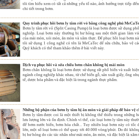
tôi tìm hiểu xem có tất cả những yếu tố nào, ảnh hưởng trực tiếp đến
chi tiết trong bơm.
Quy trình phục hồi bơm ly tâm rời vỏ bằng công nghệ phủ MeCaT
Bơm ly tâm rời vỏ (Split Casing Pump) là loại bơm được sử dụng phổ
nghiệp. Loại bơm này thường bị hư hỏng sau một thời gian làm vi
của mài mòn, xói mòn, ăn mòn và xâm thực. Để phục hồi loại bơm nà
tôi sử dụng 1 công nghệ có tên là MeCaTec để sửa chữa, bảo vệ c
Quý khách có thể tham khảo thêm ở bài viết này.
Dịch vụ phục hồi và sửa chữa bơm chân không bị mài mòn
Bơm chân không là loại bơm được sử dụng rất phổ biến và xuất hiện
ngành công nghiệp khác nhau, từ chế biến gỗ, sản xuất giấy, ống nhự
tế, dược hóa phẩm và đặc biệt là trong ngành thực phẩm.
Những bộ phận của bơm ly tâm bị ăn mòn và giải pháp để bảo vệ 
Bơm ly tâm được coi là một thiết bị không thể thiếu trong những 
lưu lượng lớn và ổn định. Chính vì thế, các loại bơm ly tâm này th
để bơm nước biển, bơm hóa chất... Tuy nhiên loại bơm này có tốc 
lớn, một số loại bơm có thể quay tới 40.000 vòng/phút. Do đó không
bị hư hỏng do các tác nhân như mài mòn, ăn mòn, và đặc biệt là xâm 