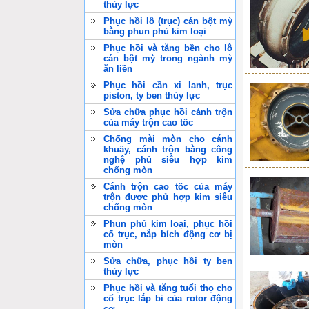
thủy lực
Phục hồi lô (trục) cán bột mỳ
bằng phun phủ kim loại
Phục hồi và tăng bền cho lô
cán bột mỳ trong ngành mỳ
ăn liền
Phục hồi cần xi lanh, trục
piston, ty ben thủy lực
Sửa chữa phục hồi cánh trộn
của máy trộn cao tốc
Chống mài mòn cho cánh
khuấy, cánh trộn bằng công
nghệ phủ siêu hợp kim
chống mòn
Cánh trộn cao tốc của máy
trộn được phủ hợp kim siêu
chống mòn
Phun phủ kim loại, phục hồi
cổ trục, nắp bích động cơ bị
mòn
Sửa chữa, phục hồi ty ben
thủy lực
Phục hồi và tăng tuổi thọ cho
cổ trục lắp bi của rotor động
cơ