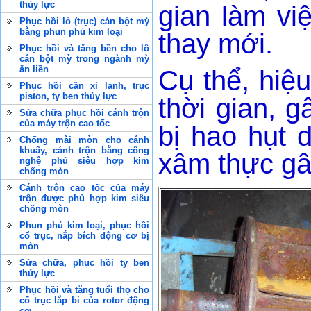
thủy lực
gian làm vi
Phục hồi lô (trục) cán bột mỳ
bằng phun phủ kim loại
thay mới.
Phục hồi và tăng bền cho lô
cán bột mỳ trong ngành mỳ
ăn liền
Cụ thể, hiệ
Phục hồi cần xi lanh, trục
piston, ty ben thủy lực
thời gian, g
Sửa chữa phục hồi cánh trộn
của máy trộn cao tốc
bị hao hụt 
Chống mài mòn cho cánh
khuấy, cánh trộn bằng công
xâm thực gây
nghệ phủ siêu hợp kim
chống mòn
Cánh trộn cao tốc của máy
trộn được phủ hợp kim siêu
chống mòn
Phun phủ kim loại, phục hồi
cổ trục, nắp bích động cơ bị
mòn
Sửa chữa, phục hồi ty ben
thủy lực
Phục hồi và tăng tuổi thọ cho
cổ trục lắp bi của rotor động
cơ