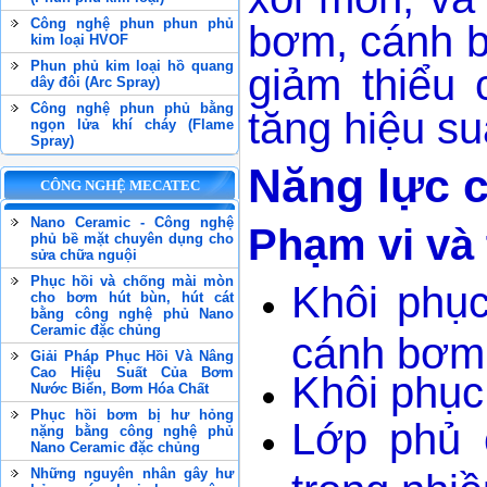
Công nghệ phun phun phủ
bơm, cánh b
kim loại HVOF
Phun phủ kim loại hồ quang
giảm thiểu 
dây đôi (Arc Spray)
Công nghệ phun phủ bằng
tăng hiệu s
ngọn lửa khí cháy (Flame
Spray)
Năng lực 
CÔNG NGHỆ MECATEC
Nano Ceramic - Công nghệ
Phạm vi và 
phủ bề mặt chuyên dụng cho
sửa chữa nguội
Phục hồi và chống mài mòn
Khôi phục
cho bơm hút bùn, hút cát
bằng công nghệ phủ Nano
Ceramic đặc chủng
cánh bơm 
Giải Pháp Phục Hồi Và Nâng
Cao Hiệu Suất Của Bơm
Khôi phục
Nước Biển, Bơm Hóa Chất
Phục hồi bơm bị hư hỏng
Lớp phủ 
nặng bằng công nghệ phủ
Nano Ceramic đặc chủng
Những nguyên nhân gây hư
trong nhi