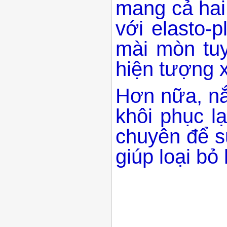
mang cả hai 
với elasto-
mài mòn tuy
hiện tượng 
Hơn nữa, nắ
khôi phục l
chuyên để sử
giúp loại bỏ