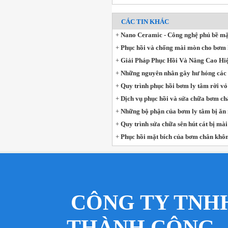
CÁC TIN KHÁC
+
Nano Ceramic - Công nghệ phủ bề mặ
+
Phục hồi và chống mài mòn cho bơm h
+
Giải Pháp Phục Hồi Và Nâng Cao Hi
+
Những nguyên nhân gây hư hỏng các 
+
Quy trình phục hồi bơm ly tâm rời v
+
Dịch vụ phục hồi và sửa chữa bơm c
+
Những bộ phận của bơm ly tâm bị ăn 
+
Quy trình sửa chữa sên hút cát bị m
+
Phục hồi mặt bích của bơm chân khôn
CÔNG TY TNH
THÀNH CÔNG