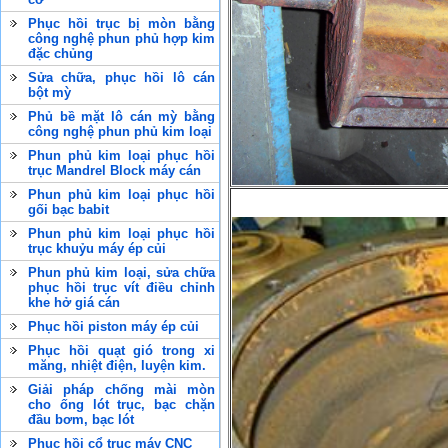
Phục hồi trục bị mòn bằng
công nghệ phun phủ hợp kim
đặc chủng
Sửa chữa, phục hồi lô cán
bột mỳ
Phủ bề mặt lô cán mỳ bằng
công nghệ phun phủ kim loại
Phun phủ kim loại phục hồi
trục Mandrel Block máy cán
Phun phủ kim loại phục hồi
gối bạc babit
Phun phủ kim loại phục hồi
trục khuỷu máy ép củi
Phun phủ kim loại, sửa chữa
phục hồi trục vít điều chỉnh
khe hở giá cán
Phục hồi piston máy ép củi
Phục hồi quạt gió trong xi
măng, nhiệt điện, luyện kim.
Giải pháp chống mài mòn
cho ống lót trục, bạc chặn
đầu bơm, bạc lót
Phục hồi cổ trục máy CNC