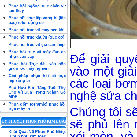
Phục hồi ngõng trục chân vịt
tàu thủy
Phục hồi trục lắp vòng bi (lắp
bạc) rotor động cơ
Phục hồi trục vít máy nén khí
Phục hồi trục khuỷu (trục cơ)
Phục hồi trục vít giá cán thép
Phục hồi trục vít máy đùn ép
Để giải quy
nhựa cao cấp
Phục hồi Trục đầu vào hộp
vào một giả
giảm tốc máy nghiền
Giải pháp phục hồi cổ trục
các loại bơ
lắp vòng bi
Phủ Hợp Kim Tăng Tuổi Thọ
nghệ sửa c
Cho Vít Đùn Trong Ngành Gỗ
MDF
Phun gốm (ceramic) phục hồi
Chúng tôi sẽ
trục máy in
sẽ phủ lên 
LÝ THUYẾT PHUN PHỦ KIM LOẠI
Khái Quát Về Phun Phủ Nhiệt
xói mòn, và
(Phun phủ kim loại)