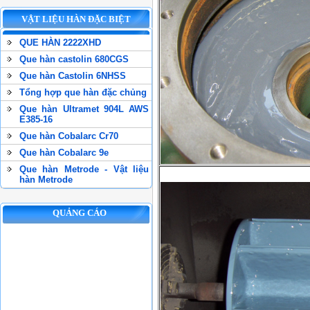
VẬT LIỆU HÀN ĐẶC BIỆT
QUE HÀN 2222XHD
Que hàn castolin 680CGS
Que hàn Castolin 6NHSS
Tổng hợp que hàn đặc chủng
Que hàn Ultramet 904L AWS
E385-16
Que hàn Cobalarc Cr70
Que hàn Cobalarc 9e
Que hàn Metrode - Vật liệu
hàn Metrode
QUẢNG CÁO