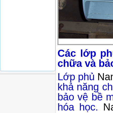
Các lớp p
chữa và bả
Lớp phủ
Na
khả năng ch
bảo vệ bề m
hóa học.
N