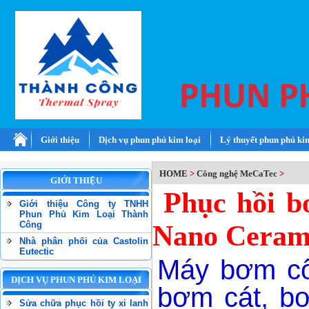
Giới thiệu
Dịch vụ phun phủ kim loại
Lý thuyết phun phủ ki
HOME
>
Công nghệ MeCaTec
>
GIỚI THIỆU
Phục hồi b
Giới thiệu Công ty TNHH
Phun Phủ Kim Loại Thành
Công
Nano Ceram
Nhà phân phối của Castolin
Eutectic
Máy bơm côn
DỊCH VỤ PHUN PHỦ KIM LOẠI
bơm cát, bơ
Sửa chữa phục hồi ty xi lanh