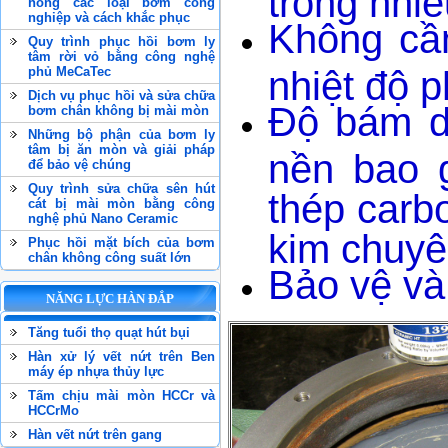
hỏng các loại bơm công
nghiệp và cách khắc phục
Không cần
Quy trình phục hồi bơm ly
tâm rời vỏ bằng công nghệ
phủ MeCaTec
nhiệt độ 
Dịch vụ phục hồi và sửa chữa
Độ bám dí
bơm chân không bị mài mòn
Những bộ phận của bơm ly
tâm bị ăn mòn và giải pháp
nền bao g
để bảo vệ chúng
Quy trình sửa chữa sên hút
thép carb
cát bị mài mòn bằng công
nghệ phủ Nano Ceramic
kim chuyê
Phục hồi mặt bích của bơm
chân không công suất lớn
Bảo vệ và
NĂNG LỰC HÀN ĐẮP
Tăng tuổi thọ quạt hút bụi
Hàn xử lý vết nứt trên Ben
máy ép nhựa thủy lực
Tấm chịu mài mòn HCCr và
HCCrMo
Hàn vết nứt trên gang