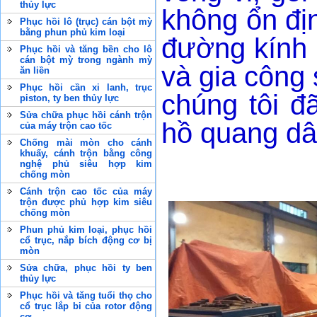
thủy lực
không ổn địn
Phục hồi lô (trục) cán bột mỳ
bằng phun phủ kim loại
đường kính l
Phục hồi và tăng bền cho lô
cán bột mỳ trong ngành mỳ
và gia công 
ăn liền
Phục hồi cần xi lanh, trục
chúng tôi đ
piston, ty ben thủy lực
Sửa chữa phục hồi cánh trộn
hồ quang dây
của máy trộn cao tốc
Chống mài mòn cho cánh
khuấy, cánh trộn bằng công
nghệ phủ siêu hợp kim
chống mòn
Cánh trộn cao tốc của máy
trộn được phủ hợp kim siêu
chống mòn
Phun phủ kim loại, phục hồi
cổ trục, nắp bích động cơ bị
mòn
Sửa chữa, phục hồi ty ben
thủy lực
Phục hồi và tăng tuổi thọ cho
cổ trục lắp bi của rotor động
cơ