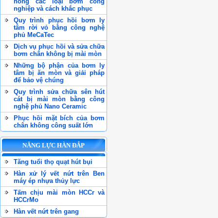
hỏng các loại bơm công
nghiệp và cách khắc phục
Quy trình phục hồi bơm ly
tâm rời vỏ bằng công nghệ
phủ MeCaTec
Dịch vụ phục hồi và sửa chữa
bơm chân không bị mài mòn
Những bộ phận của bơm ly
tâm bị ăn mòn và giải pháp
để bảo vệ chúng
Quy trình sửa chữa sên hút
cát bị mài mòn bằng công
nghệ phủ Nano Ceramic
Phục hồi mặt bích của bơm
chân không công suất lớn
NĂNG LỰC HÀN ĐẮP
Tăng tuổi thọ quạt hút bụi
Hàn xử lý vết nứt trên Ben
máy ép nhựa thủy lực
Tấm chịu mài mòn HCCr và
HCCrMo
Hàn vết nứt trên gang