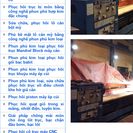
Phục hồi trục bị mòn bằng
công nghệ phun phủ hợp kim
đặc chủng
Sửa chữa, phục hồi lô cán
bột mỳ
Phủ bề mặt lô cán mỳ bằng
công nghệ phun phủ kim loại
Phun phủ kim loại phục hồi
trục Mandrel Block máy cán
Phun phủ kim loại phục hồi
gối bạc babit
Phun phủ kim loại phục hồi
trục khuỷu máy ép củi
Phun phủ kim loại, sửa chữa
phục hồi trục vít điều chỉnh
khe hở giá cán
Phục hồi piston máy ép củi
Phục hồi quạt gió trong xi
măng, nhiệt điện, luyện kim.
Giải pháp chống mài mòn
cho ống lót trục, bạc chặn
đầu bơm, bạc lót
Phục hồi cổ trục máy CNC