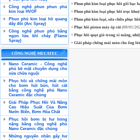
+
Phun phủ kim loại phục hồi gối bạc b
Công nghệ phun phun phủ
kim loại HVOF
+
Phun phủ kim loại phục hồi trục khuỷ
Phun phủ kim loại hồ quang
+
Phun phủ kim loại, sửa chữa phục hồi 
dây đôi (Arc Spray)
+
Phục hồi piston máy ép củi
(09/01/20
Công nghệ phun phủ bằng
+
Phục hồi quạt gió trong xi măng, nhiệ
ngọn lửa khí cháy (Flame
Spray)
+
Giải pháp chống mài mòn cho ống lót 
CÔNG NGHỆ MECATEC
Nano Ceramic - Công nghệ
phủ bề mặt chuyên dụng cho
sửa chữa nguội
Phục hồi và chống mài mòn
cho bơm hút bùn, hút cát
bằng công nghệ phủ Nano
Ceramic đặc chủng
Giải Pháp Phục Hồi Và Nâng
Cao Hiệu Suất Của Bơm
Nước Biển, Bơm Hóa Chất
Phục hồi bơm bị hư hỏng
nặng bằng công nghệ phủ
Nano Ceramic đặc chủng
Những nguyên nhân gây hư