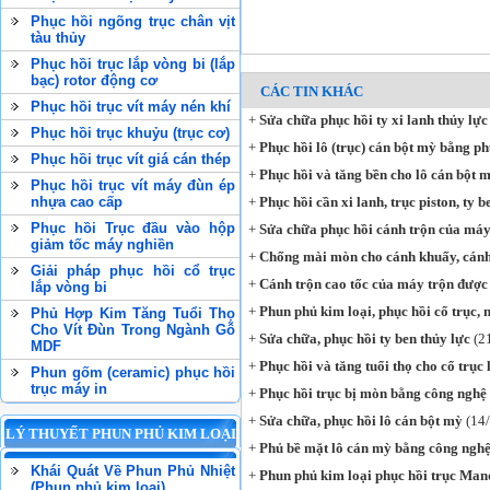
Phục hồi ngõng trục chân vịt
tàu thủy
Phục hồi trục lắp vòng bi (lắp
bạc) rotor động cơ
CÁC TIN KHÁC
Phục hồi trục vít máy nén khí
+
Sửa chữa phục hồi ty xi lanh thủy lực
Phục hồi trục khuỷu (trục cơ)
+
Phục hồi lô (trục) cán bột mỳ bằng p
Phục hồi trục vít giá cán thép
+
Phục hồi và tăng bền cho lô cán bột 
Phục hồi trục vít máy đùn ép
nhựa cao cấp
+
Phục hồi cần xi lanh, trục piston, ty b
Phục hồi Trục đầu vào hộp
+
Sửa chữa phục hồi cánh trộn của máy 
giảm tốc máy nghiền
+
Chống mài mòn cho cánh khuấy, cánh
Giải pháp phục hồi cổ trục
+
Cánh trộn cao tốc của máy trộn được
lắp vòng bi
+
Phun phủ kim loại, phục hồi cổ trục, 
Phủ Hợp Kim Tăng Tuổi Thọ
Cho Vít Đùn Trong Ngành Gỗ
+
Sửa chữa, phục hồi ty ben thủy lực
(2
MDF
+
Phục hồi và tăng tuổi thọ cho cổ trục 
Phun gốm (ceramic) phục hồi
trục máy in
+
Phục hồi trục bị mòn bằng công nghệ
+
Sửa chữa, phục hồi lô cán bột mỳ
(14/
LÝ THUYẾT PHUN PHỦ KIM LOẠI
+
Phủ bề mặt lô cán mỳ bằng công nghệ
Khái Quát Về Phun Phủ Nhiệt
+
Phun phủ kim loại phục hồi trục Man
(Phun phủ kim loại)