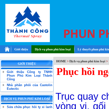
Giới thiệu
Dịch vụ phun phủ kim loại
Lý thuyết phun phủ ki
HOME
>
Dịch vụ phun phủ kim loại
>
GIỚI THIỆU
Phục hồi ng
Giới thiệu Công ty TNHH
Phun Phủ Kim Loại Thành
Công
Nhà phân phối của Castolin
Eutectic
Trục quay ch
DỊCH VỤ PHUN PHỦ KIM LOẠI
vòng vi, gố
Sửa chữa phục hồi ty xi lanh