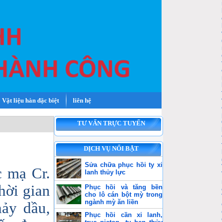
Vật liệu hàn đặc biệt
liên hệ
TƯ VẤN TRỰC TUYẾN
DỊCH VỤ NỔI BẬT
Sửa chữa phục hồi ty xi
c mạ Cr.
lanh thủy lực
hời gian
Phục hồi và tăng bền
cho lô cán bột mỳ trong
ngành mỳ ăn liền
hảy dầu,
Phục hồi cần xi lanh,