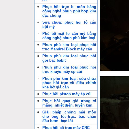
Phục hồi trục bị mòn bằng
công nghệ phun phủ hợp kim
đặc chủng
Sửa chữa, phục hồi lô cán
bột mỳ
Phủ bề mặt lô cán mỳ bằng
công nghệ phun phủ kim loại
Phun phủ kim loại phục hồi
trục Mandrel Block máy cán
Phun phủ kim loại phục hồi
gối bạc babit
Phun phủ kim loại phục hồi
trục khuỷu máy ép củi
Phun phủ kim loại, sửa chữa
phục hồi trục vít điều chỉnh
khe hở giá cán
Phục hồi piston máy ép củi
Phục hồi quạt gió trong xi
măng, nhiệt điện, luyện kim.
Giải pháp chống mài mòn
cho ống lót trục, bạc chặn
đầu bơm, bạc lót
Phục hồi cổ trục máy CNC