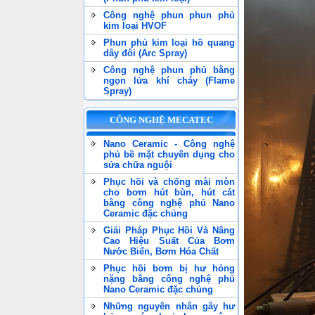
Công nghệ phun phun phủ
kim loại HVOF
Phun phủ kim loại hồ quang
dây đôi (Arc Spray)
Công nghệ phun phủ bằng
ngọn lửa khí cháy (Flame
Spray)
CÔNG NGHỆ MECATEC
Nano Ceramic - Công nghệ
phủ bề mặt chuyên dụng cho
sửa chữa nguội
Phục hồi và chống mài mòn
cho bơm hút bùn, hút cát
bằng công nghệ phủ Nano
Ceramic đặc chủng
Giải Pháp Phục Hồi Và Nâng
Cao Hiệu Suất Của Bơm
Nước Biển, Bơm Hóa Chất
Phục hồi bơm bị hư hỏng
nặng bằng công nghệ phủ
Nano Ceramic đặc chủng
Những nguyên nhân gây hư