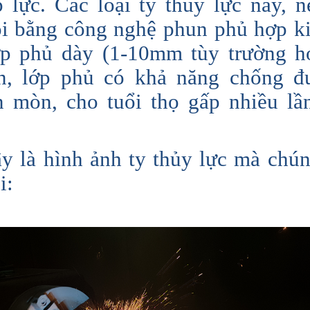
 lực. Các loại ty thủy lực này, 
i bằng công nghệ phun phủ hợp k
ớp phủ dày (1-10mm tùy trường hợ
ơn, lớp phủ có khả năng chống đ
 mòn, cho tuổi thọ gấp nhiều lầ
y là hình ảnh ty thủy lực mà chún
i: