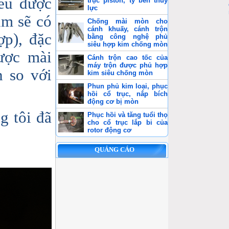
nếu được
trục piston, ty ben thủy
lực
im sẽ có
Chống mài mòn cho
cánh khuấy, cánh trộn
p), đặc
bằng công nghệ phủ
siêu hợp kim chống mòn
ược mài
Cánh trộn cao tốc của
máy trộn được phủ hợp
n so với
kim siêu chống mòn
Phun phủ kim loại, phục
hồi cổ trục, nắp bích
động cơ bị mòn
g tôi đã
Phục hồi và tăng tuổi thọ
cho cổ trục lắp bi của
rotor động cơ
QUẢNG CÁO