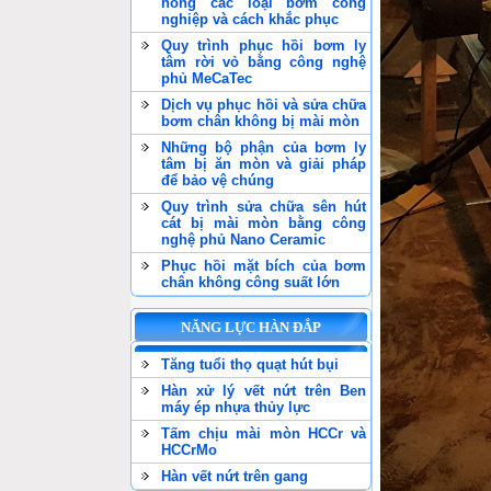
hỏng các loại bơm công
nghiệp và cách khắc phục
Quy trình phục hồi bơm ly
tâm rời vỏ bằng công nghệ
phủ MeCaTec
Dịch vụ phục hồi và sửa chữa
bơm chân không bị mài mòn
Những bộ phận của bơm ly
tâm bị ăn mòn và giải pháp
để bảo vệ chúng
Quy trình sửa chữa sên hút
cát bị mài mòn bằng công
nghệ phủ Nano Ceramic
Phục hồi mặt bích của bơm
chân không công suất lớn
NĂNG LỰC HÀN ĐẮP
Tăng tuổi thọ quạt hút bụi
Hàn xử lý vết nứt trên Ben
máy ép nhựa thủy lực
Tấm chịu mài mòn HCCr và
HCCrMo
Hàn vết nứt trên gang