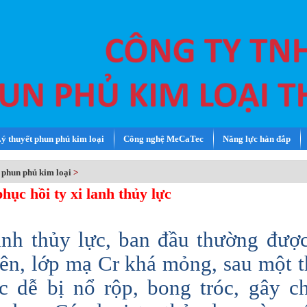
ý thuyết phun phủ kim loại
Công nghệ MeCaTec
Năng lực hàn đắp
 phun phủ kim loại
>
hục hồi ty xi lanh thủy lực
anh thủy lực, ban đầu thường đượ
ên, lớp mạ Cr khá mỏng, sau một t
c dễ bị nổ rộp, bong tróc, gây c