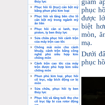
giảm áp
thủy lực
Phục hồi lô (trục) cán bột mỳ
phục hồ
bằng phun phủ kim loại
được l
Phục hồi và tăng bền cho lô
cán bột mỳ trong ngành mỳ
ăn liền
biệt h
Phục hồi cần xi lanh, trục
mòn, ăn
piston, ty ben thủy lực
Sửa chữa phục hồi cánh trộn
mạ.
của máy trộn cao tốc
Chống mài mòn cho cánh
khuấy, cánh trộn bằng công
Dưới đâ
nghệ phủ siêu hợp kim
chống mòn
phục hồ
Cánh trộn cao tốc của máy
trộn được phủ hợp kim siêu
chống mòn
Phun phủ kim loại, phục hồi
cổ trục, nắp bích động cơ bị
mòn
Sửa chữa, phục hồi ty ben
thủy lực
Phục hồi và tăng tuổi thọ cho
cổ trục lắp bi của rotor động
cơ