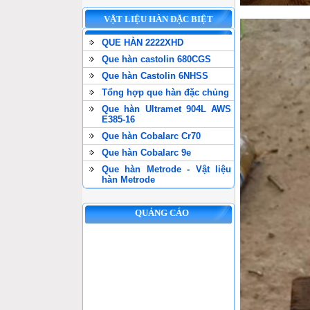
VẬT LIỆU HÀN ĐẶC BIỆT
QUE HÀN 2222XHD
Que hàn castolin 680CGS
Que hàn Castolin 6NHSS
Tổng hợp que hàn đặc chủng
Que hàn Ultramet 904L AWS
E385-16
Que hàn Cobalarc Cr70
Que hàn Cobalarc 9e
Que hàn Metrode - Vật liệu
hàn Metrode
QUẢNG CÁO