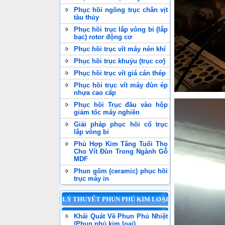
Phục hồi ngõng trục chân vịt
tàu thủy
Phục hồi trục lắp vòng bi (lắp
bạc) rotor động cơ
Phục hồi trục vít máy nén khí
Phục hồi trục khuỷu (trục cơ)
Phục hồi trục vít giá cán thép
Phục hồi trục vít máy đùn ép
nhựa cao cấp
Phục hồi Trục đầu vào hộp
giảm tốc máy nghiền
Giải pháp phục hồi cổ trục
lắp vòng bi
Phủ Hợp Kim Tăng Tuổi Thọ
Cho Vít Đùn Trong Ngành Gỗ
MDF
Phun gốm (ceramic) phục hồi
trục máy in
LÝ THUYẾT PHUN PHỦ KIM LOẠI
Khái Quát Về Phun Phủ Nhiệt
(Phun phủ kim loại)