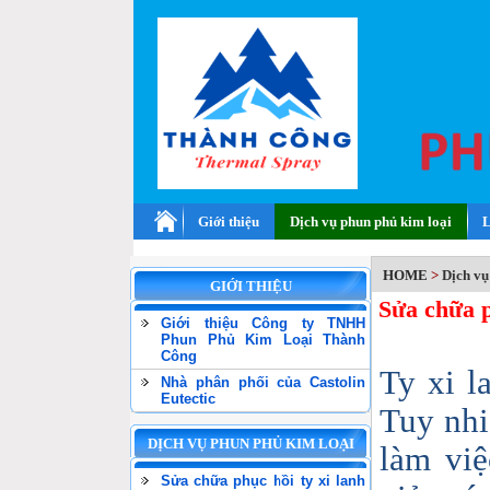
Giới thiệu
Dịch vụ phun phủ kim loại
L
HOME
>
Dịch vụ
GIỚI THIỆU
Sửa chữa p
Giới thiệu Công ty TNHH
Phun Phủ Kim Loại Thành
Công
Ty xi l
Nhà phân phối của Castolin
Eutectic
Tuy nhi
DỊCH VỤ PHUN PHỦ KIM LOẠI
làm việ
Sửa chữa phục hồi ty xi lanh