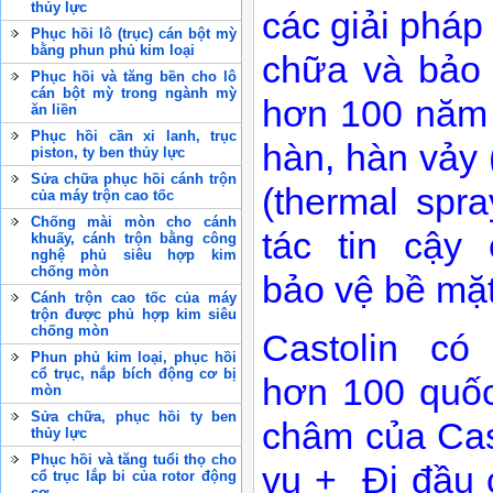
thủy lực
các giải pháp
Phục hồi lô (trục) cán bột mỳ
bằng phun phủ kim loại
chữa và bảo 
Phục hồi và tăng bền cho lô
cán bột mỳ trong ngành mỳ
hơn 100 năm 
ăn liền
Phục hồi cần xi lanh, trục
hàn, hàn vảy 
piston, ty ben thủy lực
Sửa chữa phục hồi cánh trộn
(thermal spra
của máy trộn cao tốc
Chống mài mòn cho cánh
tác tin cậy
khuấy, cánh trộn bằng công
nghệ phủ siêu hợp kim
chống mòn
bảo vệ bề mặt
Cánh trộn cao tốc của máy
trộn được phủ hợp kim siêu
chống mòn
Castolin có
Phun phủ kim loại, phục hồi
cổ trục, nắp bích động cơ bị
hơn 100 quốc
mòn
Sửa chữa, phục hồi ty ben
châm của Cast
thủy lực
Phục hồi và tăng tuổi thọ cho
vụ + Đi đầu 
cổ trục lắp bi của rotor động
cơ