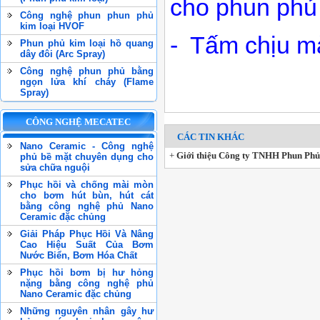
cho phun phủ 
Công nghệ phun phun phủ
kim loại HVOF
- Tấm chịu m
Phun phủ kim loại hồ quang
dây đôi (Arc Spray)
Công nghệ phun phủ bằng
ngọn lửa khí cháy (Flame
Spray)
CÔNG NGHỆ MECATEC
CÁC TIN KHÁC
Nano Ceramic - Công nghệ
+
Giới thiệu Công ty TNHH Phun Ph
phủ bề mặt chuyên dụng cho
sửa chữa nguội
Phục hồi và chống mài mòn
cho bơm hút bùn, hút cát
bằng công nghệ phủ Nano
Ceramic đặc chủng
Giải Pháp Phục Hồi Và Nâng
Cao Hiệu Suất Của Bơm
Nước Biển, Bơm Hóa Chất
Phục hồi bơm bị hư hỏng
nặng bằng công nghệ phủ
Nano Ceramic đặc chủng
Những nguyên nhân gây hư