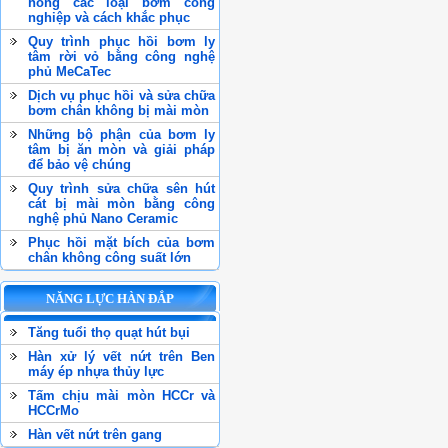
hỏng các loại bơm công
nghiệp và cách khắc phục
Quy trình phục hồi bơm ly
tâm rời vỏ bằng công nghệ
phủ MeCaTec
Dịch vụ phục hồi và sửa chữa
bơm chân không bị mài mòn
Những bộ phận của bơm ly
tâm bị ăn mòn và giải pháp
để bảo vệ chúng
Quy trình sửa chữa sên hút
cát bị mài mòn bằng công
nghệ phủ Nano Ceramic
Phục hồi mặt bích của bơm
chân không công suất lớn
NĂNG LỰC HÀN ĐẮP
Tăng tuổi thọ quạt hút bụi
Hàn xử lý vết nứt trên Ben
máy ép nhựa thủy lực
Tấm chịu mài mòn HCCr và
HCCrMo
Hàn vết nứt trên gang